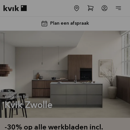
Kvik logo
Plan een afspraak
-30% op alle
werkbladen
Welkom bij
incl. spoelbak
Kvik Zwolle
en kraan*
Aanbieding is geldig tot
16-08-2026
-30% op alle werkbladen incl.