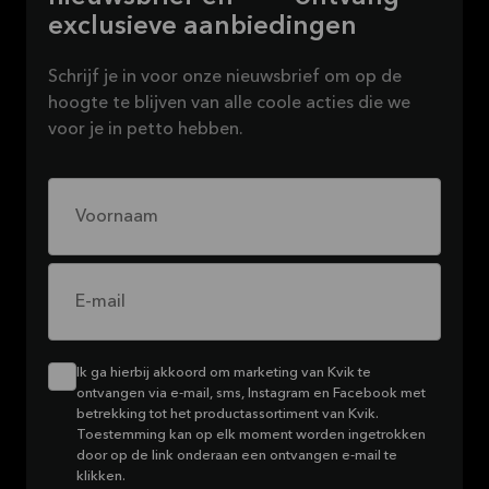
exclusieve aanbiedingen
Schrijf je in voor onze nieuwsbrief om op de
hoogte te blijven van alle coole acties die we
voor je in petto hebben.
Voornaam
E-mail
Ik ga hierbij akkoord om marketing van Kvik te
ontvangen via e-mail, sms, Instagram en Facebook met
betrekking tot het productassortiment van Kvik.
Toestemming kan op elk moment worden ingetrokken
door op de link onderaan een ontvangen e-mail te
klikken.