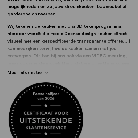
mogelijkheden en zo jouw droomkeuken, badmeubel of
garderobe ontwerpen.
Wij tekenen de keuken met ons 3D tekenprogramma,
hierdoor wordt die mooie Deense design keuken direct
visueel met een gespecificeerde transparante offerte. Jij
kan meekijken terwijl we de keuken samen met jou
ontwerpen. Dit kan bij ons ook via een VIDEO meeting,
maar ook is er de mogelijkheid dat we bij je thuis komen.
Vraag ons gerust naar de mogelijkheden.
Meer informatie
Ook op zakelijk gebied ben je bij ons aan het juiste
adres. Voor advies op maat plannen wij voor jou graag
een afspraak met een van onze B2B specalisten in.
Wij zijn tijdens onze openingstijden bereikbaar: