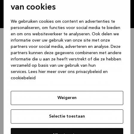
mee, zodat we samen tot een oplossing
herinneringen o
van cookies
komen die klopt, zowel praktisch als qua
naar jouw wens
uitstraling.
ontwerp creëren 
Daarbij werk ik nauw samen met mijn
We gebruiken cookies om content en advertenties te
collega’s, zodat we onze kennis en
Ik help je stap 
personaliseren, om functies voor social media te bieden
ervaring kunnen bundelen en jou zo goed
niet alleen mooi
en om ons websiteverkeer te analyseren. Ook delen we
mogelijk helpen.
past!
informatie over uw gebruik van onze site met onze
Ik begeleid mijn klanten graag tijdens het
partners voor social media, adverteren en analyse. Deze
hele proces, van ontwerp tot uitlevering
Wij delen jouw liefde voor mooie keukens
partners kunnen deze gegevens combineren met andere
blijven wij betrokken.
informatie die u aan ze heeft verstrekt of die ze hebben
Zo zorgen we er samen voor dat jouw
Bij Kvik Zwolle ligt onze passie bij Deens design, waar
verzameld op basis van uw gebruik van hun
nieuwe keuken helemaal aansluit op jouw
je het vakmanschap en de kwaliteit in elk detail kunt
wensen.
services.
Lees hier meer over ons privacybeleid en
voelen. Elk van onze designs brengt Deense
cookiebeleid
designtradities tot leven op onze eigen unieke
manier. In al onze designs gebruiken we gerecyclede
Weigeren
materialen en hout uit gecertificeerde verantwoorde
bosbouw.
Je kunt een nieuwe keuken, badkamermeubel of
Selectie toestaan
garderobekast verwachten die niet alleen past bij de
unieke persoonlijkheid van je huis, maar die ook een