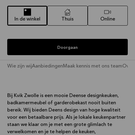
In de winkel
Thuis
Online
Doorgaan
Wie zijn wij
Aanbiedingen
Maak kennis met ons team
Over 
Bij Kvik Zwolle is een mooie Deense designkeuken,
badkamermeubel of garderobekast nooit buiten
bereik. Wij bieden Deens design van hoge kwaliteit
voor een betaalbare prijs. Als je lokale keukenpartner
staan we klaar om je met een grote glimlach te
verwelkomen en je te helpen de keuken,