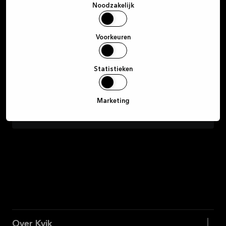
Ik ga hierbij akkoord om marketing van Kvik te
Noodzakelijk
ontvangen via e-mail, sms, Instagram en Facebook met
betrekking tot het productassortiment van Kvik.
Toestemming kan op elk moment worden ingetrokken
Voorkeuren
door op de link onderaan een ontvangen e-mail te
klikken.
Statistieken
Aanmelden
Marketing
Over Kvik