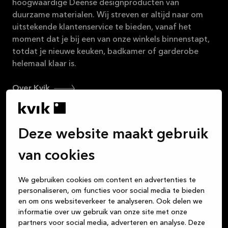
hoogwaardige Deense designproducten van
16-08-2026
duurzame materialen. Wij streven er altijd naar om
uitstekende klantenservice te bieden, vanaf het
Bekijk
aanbieding
moment dat je bij een van onze winkels binnenstapt,
totdat je nieuwe keuken, badkamer of garderobe
helemaal klaar is.
Over Kvik
Deze website maakt gebruik
Inloggen op MyKvik
van cookies
Plan een afspraak
We gebruiken cookies om content en advertenties te
Winkel zoeken
personaliseren, om functies voor social media te bieden
en om ons websiteverkeer te analyseren. Ook delen we
informatie over uw gebruik van onze site met onze
partners voor social media, adverteren en analyse. Deze