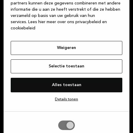
partners kunnen deze gegevens combineren met andere
informatie die u aan ze heeft verstrekt of die ze hebben
verzameld op basis van uw gebruik van hun
services.
Lees hier meer over ons privacybeleid en
Meld je aan voor onze
cookiebeleid
nieuwsbrief en — ontvang
exclusieve aanbiedingen
Weigeren
Schrijf je in voor onze nieuwsbrief om op de
hoogte te blijven van alle coole acties die we
Selectie toestaan
voor je in petto hebben.
Alles toestaan
Voornaam
Details tonen
E-mail
Selectie
toestaan