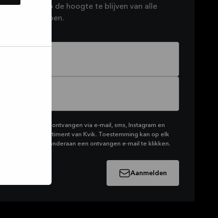
euwsbrief om op de hoogte te blijven van alle
e in petto hebben.
keting van Kvik te ontvangen via e-mail, sms, Instagram en
t het productassortiment van Kvik. Toestemming kan op elk
door op de link onderaan een ontvangen e-mail te klikken.
Aanmelden