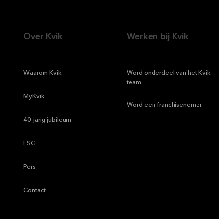
Over Kvik
Werken bij Kvik
—
Waarom Kvik
—
Word onderdeel van het Kvik-
team
—
MyKvik
—
Word een franchisenemer
—
40-jarig jubileum
—
ESG
—
Pers
—
Contact