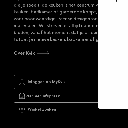
die je speelt: de keuken is het centrum van je leven. M
keuken, badkamer of garderobe koopt, wij zijn je ver
voor hoogwaardige Deense designproducten van du
materialen. Wij streven er altijd naar om uitstekende 
bieden, vanaf het moment dat je bij een van onze win
Selec
totdat je nieuwe keuken, badkamer of garderobe helem
toest
Over Kvik
Inloggen op MyKvik
Plan een afspraak
Winkel zoeken