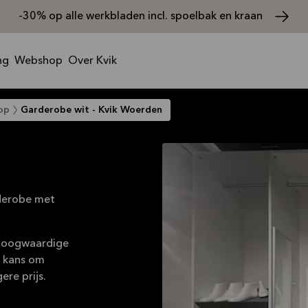
-30% op alle werkbladen incl. spoelbak en kraan
ng
Webshop
Over Kvik
op
Garderobe wit - Kvik Woerden
rderobe met
 hoogwaardige
é kans om
re prijs.