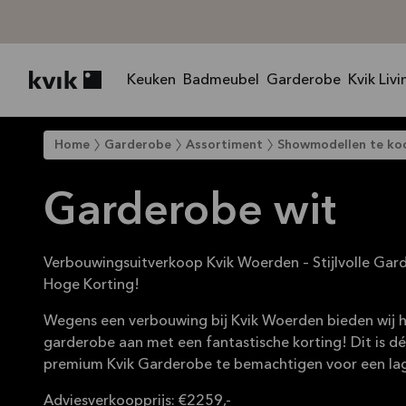
Keuken
Badmeubel
Garderobe
Kvik Livi
Kvik logo
Home
Garderobe
Assortiment
Showmodellen te ko
Garderobe wit
Verbouwingsuitverkoop Kvik Woerden – Stijlvolle Ga
Hoge Korting!
Wegens een verbouwing bij Kvik Woerden bieden wij
garderobe aan met een fantastische korting! Dit is d
premium Kvik Garderobe te bemachtigen voor een lage
Adviesverkoopprijs: €2259,-