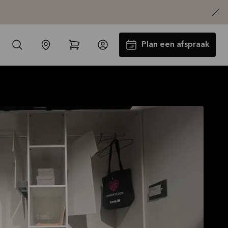
Plan een afspraak
-30% op alle werkbladen incl.
spoelbak en kraan*
Aanbieding is geldig tot
16-08-2026
Bekijk aanbieding