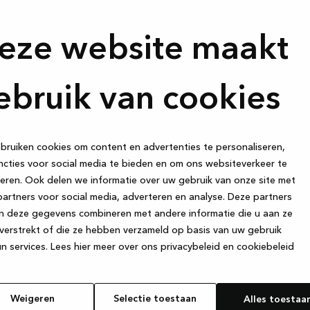
 details of
eze website maakt
nen geen
ebruik van cookies
ruiken cookies om content en advertenties te personaliseren,
cties voor social media te bieden en om ons websiteverkeer te
eren. Ook delen we informatie over uw gebruik van onze site met
artners voor social media, adverteren en analyse. Deze partners
n deze gegevens combineren met andere informatie die u aan ze
Meld je aan 
verstrekt of die ze hebben verzameld op basis van uw gebruik
n services.
Lees hier meer over ons privacybeleid en cookiebeleid
en — ontvan
et zijn als het
kookt, de
aanbiedinge
van een glas
Weigeren
Selectie toestaan
Alles toestaa
 kaartspelletjes