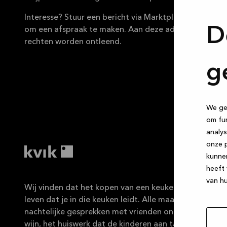
Interesse? Stuur een bericht via Marktplaats voor meer
D
om een afspraak te maken. Aan deze advertentie kun
rechten worden ontleend.
g
We geb
om fun
analys
onze p
kunne
heeft 
van hu
Wij vinden dat het kopen van een keuken net zo fijn mo
leven dat je in die keuken leidt. Alle maaltijden die je 
nachtelijke gesprekken met vrienden onder het genot 
wijn, het huiswerk dat de kinderen aan tafel maken, de