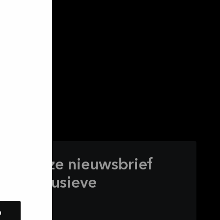
voor onze nieuwsbrief
g exclusieve
n
n