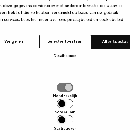
n deze gegevens combineren met andere informatie die u aan ze
verstrekt of die ze hebben verzameld op basis van uw gebruik
e exception has occurred
while loading
www.kvik.nl
(see the browser
n services.
Lees hier meer over ons privacybeleid en cookiebeleid
Weigeren
Selectie toestaan
Alles toestaa
Details tonen
tie
aan
Noodzakelijk
Voorkeuren
Statistieken