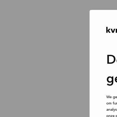
D
g
We geb
om fun
analys
onze p