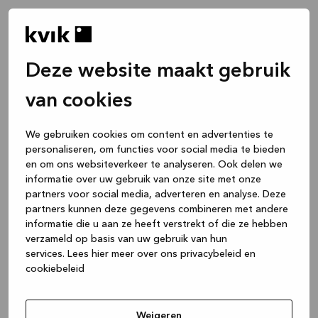
Deze website maakt gebruik
van cookies
We gebruiken cookies om content en advertenties te
personaliseren, om functies voor social media te bieden
en om ons websiteverkeer te analyseren. Ook delen we
informatie over uw gebruik van onze site met onze
partners voor social media, adverteren en analyse. Deze
partners kunnen deze gegevens combineren met andere
informatie die u aan ze heeft verstrekt of die ze hebben
verzameld op basis van uw gebruik van hun
services.
Lees hier meer over ons privacybeleid en
cookiebeleid
Application error: a client-side exception has occurred
while
loading
www.kvik.nl
(see the browser console for more
Weigeren