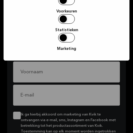
Meld je aan voor onze
nieuwsbrief en — ontvang
Voorkeuren
exclusieve aanbiedingen
Statistieken
Schrijf je in voor onze nieuwsbrief om op de
hoogte te blijven van alle coole acties die we
voor je in petto hebben.
Marketing
Voornaam
E-mail
Ik ga hierbij akkoord om marketing van Kvik te
ontvangen via e-mail, sms, Instagram en Facebook met
betrekking tot het productassortiment van Kvik.
Toestemming kan op elk moment worden ingetrokken