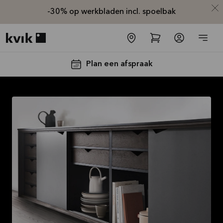
-30% op werkbladen incl. spoelbak
Kvik logo
Plan een afspraak
-30% op alle
werkbladen
incl. spoelbak
en kraan*
Aanbieding is geldig tot