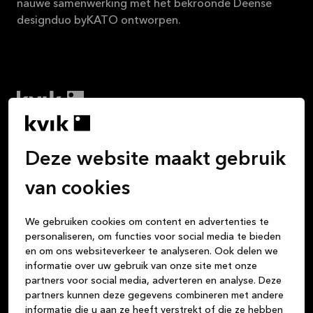
nauwe samenwerking met het bekroonde Deense
designduo byKATO ontworpen.
Wij vinden dat het kopen van een keuken net zo fijn
moet zijn als het leven dat je in die keuken leidt. Alle
Deze website maakt gebruik
maaltijden die je kookt, de nachtelijke gesprekken
met vrienden onder het genot van een glas wijn, het
van cookies
huiswerk dat de kinderen aan tafel maken, de
kaartspelletjes die je speelt: de keuken is het centrum
We gebruiken cookies om content en advertenties te
van je leven. Maar of je nu een keuken, badkamer of
personaliseren, om functies voor social media te bieden
garderobe koopt, wij zijn je vertrouwde partner voor
en om ons websiteverkeer te analyseren. Ook delen we
informatie over uw gebruik van onze site met onze
hoogwaardige Deense designproducten van
partners voor social media, adverteren en analyse. Deze
duurzame materialen. Wij streven er altijd naar om
partners kunnen deze gegevens combineren met andere
uitstekende klantenservice te bieden, vanaf het
informatie die u aan ze heeft verstrekt of die ze hebben