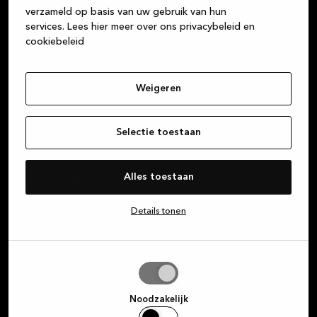
moment dat je bij een van onze winkels binnenstapt,
verzameld op basis van uw gebruik van hun
totdat je nieuwe keuken, badkamer of garderobe
services.
Lees hier meer over ons privacybeleid en
helemaal klaar is.
cookiebeleid
Over Kvik
Weigeren
Selectie toestaan
Inloggen op MyKvik
Alles toestaan
Plan een afspraak
Winkel zoeken
Details tonen
Selectie
toestaan
Noodzakelijk