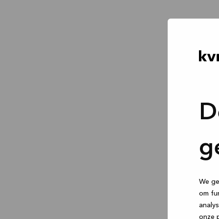
D
g
We geb
om fun
analys
onze p