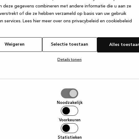
n deze gegevens combineren met andere informatie die u aan ze
verstrekt of die ze hebben verzameld op basis van uw gebruik
e exception has occurred
while loading
www.kvik.nl
(see the browser
n services.
Lees hier meer over ons privacybeleid en cookiebeleid
Weigeren
Selectie toestaan
Alles toestaa
Details tonen
tie
aan
Noodzakelijk
Voorkeuren
Statistieken