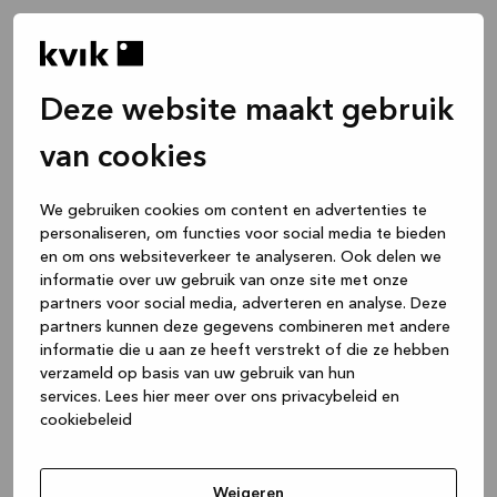
Deze website maakt gebruik
van cookies
We gebruiken cookies om content en advertenties te
personaliseren, om functies voor social media te bieden
en om ons websiteverkeer te analyseren. Ook delen we
informatie over uw gebruik van onze site met onze
partners voor social media, adverteren en analyse. Deze
partners kunnen deze gegevens combineren met andere
informatie die u aan ze heeft verstrekt of die ze hebben
verzameld op basis van uw gebruik van hun
services.
Lees hier meer over ons privacybeleid en
cookiebeleid
Application error: a client-side exception has occurred
while
loading
www.kvik.nl
(see the browser console for more
Weigeren