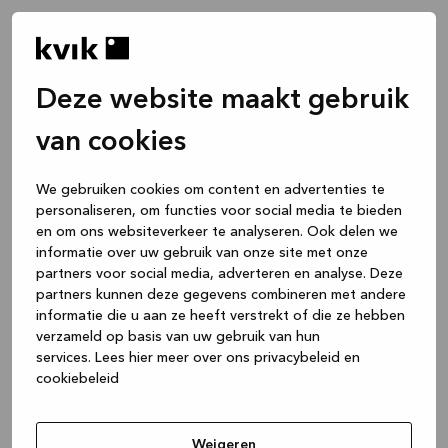
Deze website maakt gebruik
van cookies
We gebruiken cookies om content en advertenties te
personaliseren, om functies voor social media te bieden
en om ons websiteverkeer te analyseren. Ook delen we
informatie over uw gebruik van onze site met onze
partners voor social media, adverteren en analyse. Deze
partners kunnen deze gegevens combineren met andere
informatie die u aan ze heeft verstrekt of die ze hebben
verzameld op basis van uw gebruik van hun
services.
Lees hier meer over ons privacybeleid en
cookiebeleid
Application error: a client-side exception has occurred
while
loading
www.kvik.nl
(see the browser console for more
Weigeren