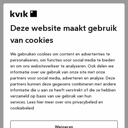
Deze website maakt gebruik
van cookies
We gebruiken cookies om content en advertenties te
personaliseren, om functies voor social media te bieden
en om ons websiteverkeer te analyseren. Ook delen we
informatie over uw gebruik van onze site met onze
partners voor social media, adverteren en analyse. Deze
partners kunnen deze gegevens combineren met andere
informatie die u aan ze heeft verstrekt of die ze hebben
verzameld op basis van uw gebruik van hun
services.
Lees hier meer over ons privacybeleid en
cookiebeleid
Application error: a client-side exception has occurred
while
loading
www.kvik.nl
(see the browser console for more
Weigeren