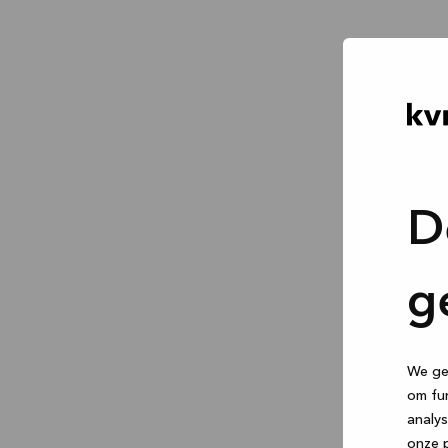
D
g
We geb
om fun
analys
onze p