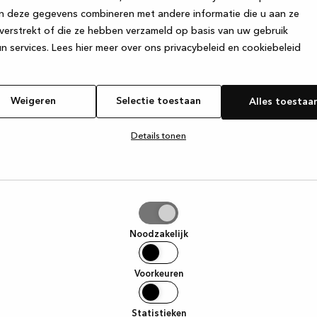
n deze gegevens combineren met andere informatie die u aan ze
verstrekt of die ze hebben verzameld op basis van uw gebruik
e exception has occurred
while loading
www.kvik.nl
(see the browser
n services.
Lees hier meer over ons privacybeleid en cookiebeleid
Weigeren
Selectie toestaan
Alles toestaa
Details tonen
tie
aan
Noodzakelijk
Voorkeuren
Statistieken