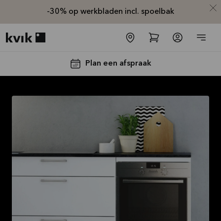
-30% op werkbladen incl. spoelbak
Kvik logo
Plan een afspraak
-30% op alle
werkbladen
incl. spoelbak
en kraan*
Aanbieding is geldig tot