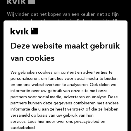
Wij vinden dat het kopen van een keuken net zo fijn
moet zijn als het leven dat je in die keuken leidt. Alle
maaltijden die je kookt, de nachtelijke gesprekken
met vrienden onder het genot van een glas wijn, het
huiswerk dat de kinderen aan tafel maken, de
Deze website maakt gebruik
kaartspelletjes die je speelt: de keuken is het centrum
van je leven. Maar of je nu een keuken, badkamer of
van cookies
garderobe koopt, wij zijn je vertrouwde partner voor
hoogwaardige Deense designproducten van
We gebruiken cookies om content en advertenties te
duurzame materialen. Wij streven er altijd naar om
personaliseren, om functies voor social media te bieden
uitstekende klantenservice te bieden, vanaf het
en om ons websiteverkeer te analyseren. Ook delen we
informatie over uw gebruik van onze site met onze
moment dat je bij een van onze winkels binnenstapt,
partners voor social media, adverteren en analyse. Deze
totdat je nieuwe keuken, badkamer of garderobe
partners kunnen deze gegevens combineren met andere
helemaal klaar is.
informatie die u aan ze heeft verstrekt of die ze hebben
verzameld op basis van uw gebruik van hun
Over Kvik
services.
Lees hier meer over ons privacybeleid en
cookiebeleid