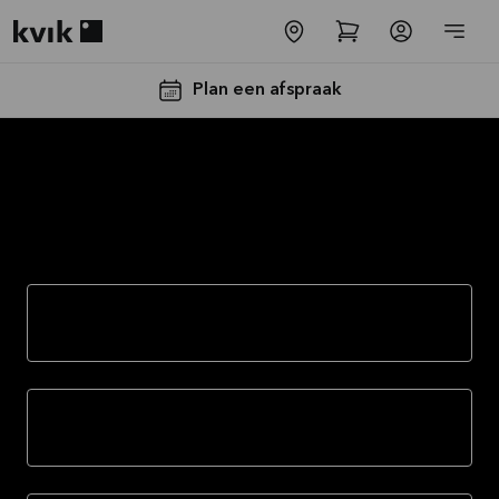
Kvik logo
Plan een afspraak
Producten
-30% op alle
Rekken
werkbladen
incl. spoelbak
en kraan*
Stoelen
Aanbieding is geldig tot
16-08-2026