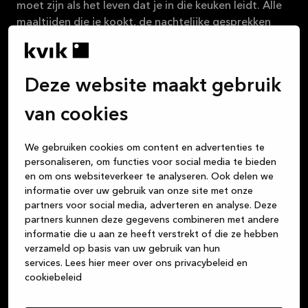
moet zijn als het leven dat je in die keuken leidt. Alle
maaltijden die je kookt, de nachtelijke gesprekken
met vrienden onder het genot van een glas wijn, het
huiswerk dat de kinderen aan tafel maken, de
kaartspelletjes die je speelt: de keuken is het centrum
Deze website maakt gebruik
van je leven. Maar of je nu een keuken, badkamer of
garderobe koopt, wij zijn je vertrouwde partner voor
van cookies
hoogwaardige Deense designproducten van
duurzame materialen. Wij streven er altijd naar om
We gebruiken cookies om content en advertenties te
uitstekende klantenservice te bieden, vanaf het
personaliseren, om functies voor social media te bieden
moment dat je bij een van onze winkels binnenstapt,
en om ons websiteverkeer te analyseren. Ook delen we
totdat je nieuwe keuken, badkamer of garderobe
informatie over uw gebruik van onze site met onze
helemaal klaar is.
partners voor social media, adverteren en analyse. Deze
partners kunnen deze gegevens combineren met andere
informatie die u aan ze heeft verstrekt of die ze hebben
Over Kvik
verzameld op basis van uw gebruik van hun
services.
Lees hier meer over ons privacybeleid en
cookiebeleid
Inloggen op MyKvik