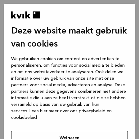
Deze website maakt gebruik
van cookies
We gebruiken cookies om content en advertenties te
personaliseren, om functies voor social media te bieden
en om ons websiteverkeer te analyseren. Ook delen we
informatie over uw gebruik van onze site met onze
partners voor social media, adverteren en analyse. Deze
partners kunnen deze gegevens combineren met andere
informatie die u aan ze heeft verstrekt of die ze hebben
verzameld op basis van uw gebruik van hun
services.
Lees hier meer over ons privacybeleid en
cookiebeleid
Application error: a client-side exception has occurred
while
loading
www.kvik.nl
(see the browser console for more
Weigeren