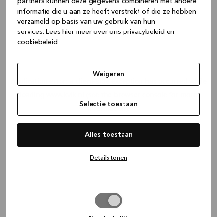
partners kunnen deze gegevens combineren met andere
informatie die u aan ze heeft verstrekt of die ze hebben
verzameld op basis van uw gebruik van hun
services.
Lees hier meer over ons privacybeleid en
cookiebeleid
Weigeren
Application error: a client-side exception has occurred
while
loading
www.kvik.nl
(see the browser console for more
Selectie toestaan
information)
.
Alles toestaan
Details tonen
Selectie
toestaan