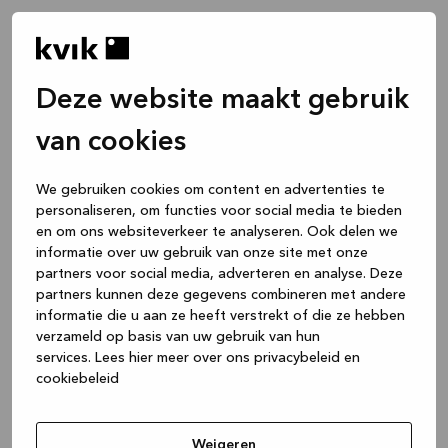
Deze website maakt gebruik
van cookies
We gebruiken cookies om content en advertenties te
personaliseren, om functies voor social media te bieden
en om ons websiteverkeer te analyseren. Ook delen we
informatie over uw gebruik van onze site met onze
partners voor social media, adverteren en analyse. Deze
partners kunnen deze gegevens combineren met andere
informatie die u aan ze heeft verstrekt of die ze hebben
verzameld op basis van uw gebruik van hun
services.
Lees hier meer over ons privacybeleid en
cookiebeleid
Application error: a client-side exception has occurred
while
loading
www.kvik.nl
(see the browser console for more
Weigeren