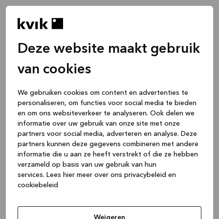
Deze website maakt gebruik
van cookies
We gebruiken cookies om content en advertenties te
personaliseren, om functies voor social media te bieden
en om ons websiteverkeer te analyseren. Ook delen we
informatie over uw gebruik van onze site met onze
partners voor social media, adverteren en analyse. Deze
partners kunnen deze gegevens combineren met andere
informatie die u aan ze heeft verstrekt of die ze hebben
verzameld op basis van uw gebruik van hun
services.
Lees hier meer over ons privacybeleid en
cookiebeleid
Application error: a client-side exception has occurred
while
loading
www.kvik.nl
(see the browser console for more
Weigeren