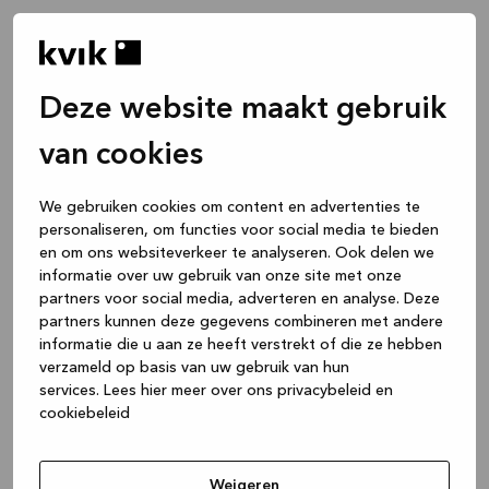
Deze website maakt gebruik
van cookies
We gebruiken cookies om content en advertenties te
personaliseren, om functies voor social media te bieden
en om ons websiteverkeer te analyseren. Ook delen we
informatie over uw gebruik van onze site met onze
partners voor social media, adverteren en analyse. Deze
partners kunnen deze gegevens combineren met andere
informatie die u aan ze heeft verstrekt of die ze hebben
verzameld op basis van uw gebruik van hun
services.
Lees hier meer over ons privacybeleid en
cookiebeleid
Application error: a client-side exception has occurred
while
loading
www.kvik.nl
(see the browser console for more
Weigeren