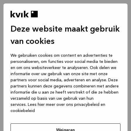
Deze website maakt gebruik
van cookies
We gebruiken cookies om content en advertenties te
personaliseren, om functies voor social media te bieden
en om ons websiteverkeer te analyseren. Ook delen we
informatie over uw gebruik van onze site met onze
partners voor social media, adverteren en analyse. Deze
partners kunnen deze gegevens combineren met andere
informatie die u aan ze heeft verstrekt of die ze hebben
verzameld op basis van uw gebruik van hun
services.
Lees hier meer over ons privacybeleid en
cookiebeleid
Application error: a client-side exception has occurred
while
loading
www.kvik.nl
(see the browser console for more
Weigeren