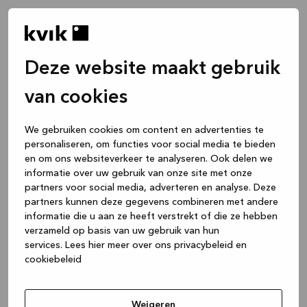
Deze website maakt gebruik
van cookies
We gebruiken cookies om content en advertenties te
personaliseren, om functies voor social media te bieden
en om ons websiteverkeer te analyseren. Ook delen we
informatie over uw gebruik van onze site met onze
partners voor social media, adverteren en analyse. Deze
partners kunnen deze gegevens combineren met andere
informatie die u aan ze heeft verstrekt of die ze hebben
verzameld op basis van uw gebruik van hun
services.
Lees hier meer over ons privacybeleid en
cookiebeleid
Application error: a client-side exception has occurred
while
loading
www.kvik.nl
(see the browser console for more
Weigeren