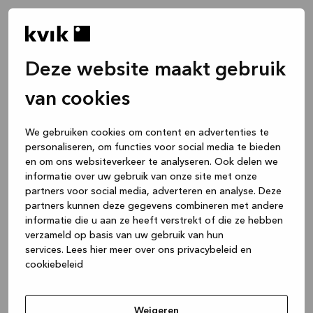
Deze website maakt gebruik
van cookies
We gebruiken cookies om content en advertenties te
personaliseren, om functies voor social media te bieden
en om ons websiteverkeer te analyseren. Ook delen we
informatie over uw gebruik van onze site met onze
partners voor social media, adverteren en analyse. Deze
partners kunnen deze gegevens combineren met andere
informatie die u aan ze heeft verstrekt of die ze hebben
verzameld op basis van uw gebruik van hun
services.
Lees hier meer over ons privacybeleid en
cookiebeleid
Application error: a client-side exception has occurred
while
loading
www.kvik.nl
(see the browser console for more
Weigeren