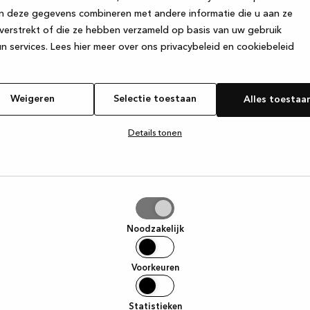
n deze gegevens combineren met andere informatie die u aan ze
verstrekt of die ze hebben verzameld op basis van uw gebruik
e exception has occurred
while loading
www.kvik.nl
(see the browser
n services.
Lees hier meer over ons privacybeleid en cookiebeleid
Weigeren
Selectie toestaan
Alles toestaa
Details tonen
tie
aan
Noodzakelijk
Voorkeuren
Statistieken