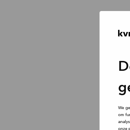
D
g
We geb
om fun
analys
onze p