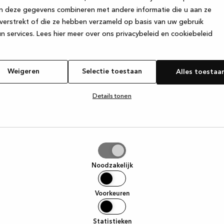
n deze gegevens combineren met andere informatie die u aan ze
verstrekt of die ze hebben verzameld op basis van uw gebruik
e exception has occurred
while loading
www.kvik.nl
(see the browser
n services.
Lees hier meer over ons privacybeleid en cookiebeleid
Weigeren
Selectie toestaan
Alles toestaa
Details tonen
tie
aan
Noodzakelijk
Voorkeuren
Statistieken