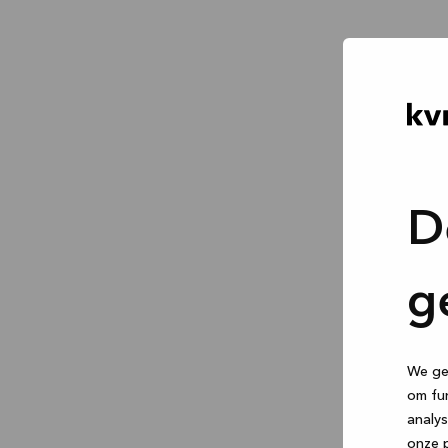
D
g
We geb
om fun
analys
onze p