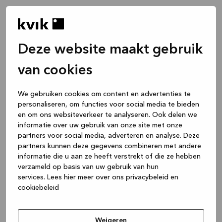
Deze website maakt gebruik
van cookies
We gebruiken cookies om content en advertenties te
personaliseren, om functies voor social media te bieden
en om ons websiteverkeer te analyseren. Ook delen we
informatie over uw gebruik van onze site met onze
partners voor social media, adverteren en analyse. Deze
partners kunnen deze gegevens combineren met andere
informatie die u aan ze heeft verstrekt of die ze hebben
verzameld op basis van uw gebruik van hun
services.
Lees hier meer over ons privacybeleid en
cookiebeleid
Application error: a client-side exception has occurred
while
loading
www.kvik.nl
(see the browser console for more
Weigeren