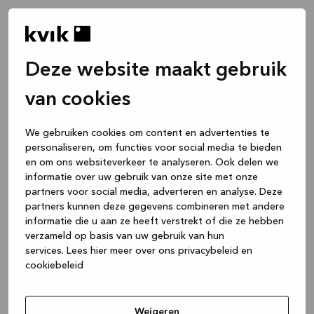
Deze website maakt gebruik
van cookies
We gebruiken cookies om content en advertenties te
personaliseren, om functies voor social media te bieden
en om ons websiteverkeer te analyseren. Ook delen we
informatie over uw gebruik van onze site met onze
partners voor social media, adverteren en analyse. Deze
partners kunnen deze gegevens combineren met andere
informatie die u aan ze heeft verstrekt of die ze hebben
verzameld op basis van uw gebruik van hun
services.
Lees hier meer over ons privacybeleid en
cookiebeleid
Application error: a client-side exception has occurred
while
loading
www.kvik.nl
(see the browser console for more
Weigeren