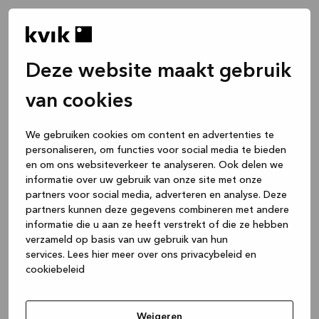
Deze website maakt gebruik
van cookies
We gebruiken cookies om content en advertenties te
personaliseren, om functies voor social media te bieden
en om ons websiteverkeer te analyseren. Ook delen we
informatie over uw gebruik van onze site met onze
partners voor social media, adverteren en analyse. Deze
partners kunnen deze gegevens combineren met andere
informatie die u aan ze heeft verstrekt of die ze hebben
verzameld op basis van uw gebruik van hun
services.
Lees hier meer over ons privacybeleid en
cookiebeleid
Application error: a client-side exception has occurred
while
loading
www.kvik.nl
(see the browser console for more
Weigeren