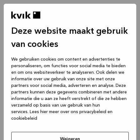
Deze website maakt gebruik
van cookies
We gebruiken cookies om content en advertenties te
personaliseren, om functies voor social media te bieden
en om ons websiteverkeer te analyseren. Ook delen we
informatie over uw gebruik van onze site met onze
partners voor social media, adverteren en analyse. Deze
partners kunnen deze gegevens combineren met andere
informatie die u aan ze heeft verstrekt of die ze hebben
verzameld op basis van uw gebruik van hun
services.
Lees hier meer over ons privacybeleid en
cookiebeleid
Application error: a client-side exception has occurred
while
loading
www.kvik.nl
(see the browser console for more
Weigeren