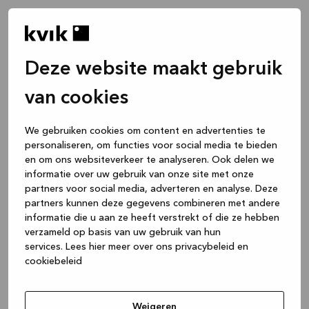
Deze website maakt gebruik
van cookies
We gebruiken cookies om content en advertenties te
personaliseren, om functies voor social media te bieden
en om ons websiteverkeer te analyseren. Ook delen we
informatie over uw gebruik van onze site met onze
partners voor social media, adverteren en analyse. Deze
partners kunnen deze gegevens combineren met andere
informatie die u aan ze heeft verstrekt of die ze hebben
verzameld op basis van uw gebruik van hun
services.
Lees hier meer over ons privacybeleid en
cookiebeleid
Application error: a client-side exception has occurred
while
loading
www.kvik.nl
(see the browser console for more
Weigeren