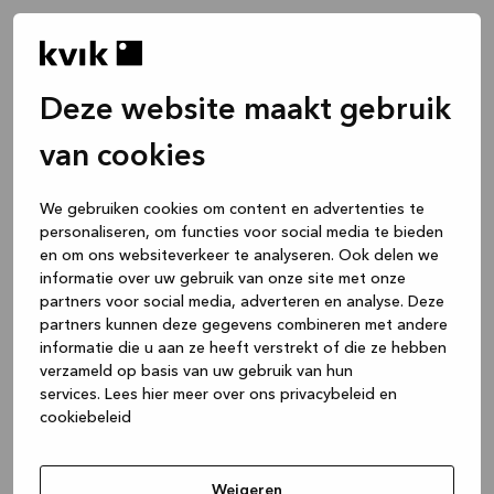
Deze website maakt gebruik
van cookies
We gebruiken cookies om content en advertenties te
personaliseren, om functies voor social media te bieden
en om ons websiteverkeer te analyseren. Ook delen we
informatie over uw gebruik van onze site met onze
partners voor social media, adverteren en analyse. Deze
partners kunnen deze gegevens combineren met andere
informatie die u aan ze heeft verstrekt of die ze hebben
verzameld op basis van uw gebruik van hun
services.
Lees hier meer over ons privacybeleid en
cookiebeleid
Application error: a client-side exception has occurred
while
loading
www.kvik.nl
(see the browser console for more
Weigeren