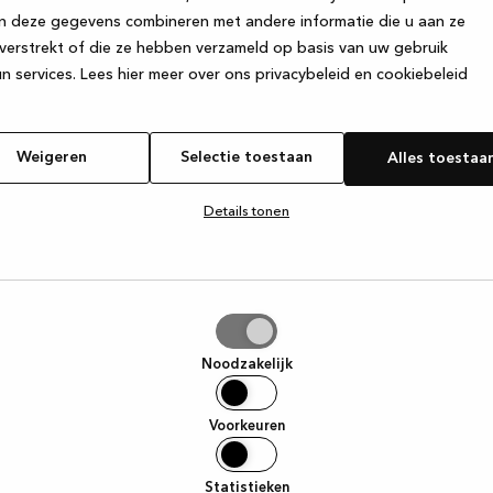
n deze gegevens combineren met andere informatie die u aan ze
verstrekt of die ze hebben verzameld op basis van uw gebruik
e exception has occurred
while loading
www.kvik.nl
(see the browser
n services.
Lees hier meer over ons privacybeleid en cookiebeleid
Weigeren
Selectie toestaan
Alles toestaa
Details tonen
tie
aan
Noodzakelijk
Voorkeuren
Statistieken