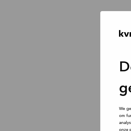
D
g
We geb
om fun
analys
onze p