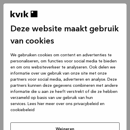
Deze website maakt gebruik
van cookies
We gebruiken cookies om content en advertenties te
personaliseren, om functies voor social media te bieden
en om ons websiteverkeer te analyseren. Ook delen we
informatie over uw gebruik van onze site met onze
partners voor social media, adverteren en analyse. Deze
partners kunnen deze gegevens combineren met andere
informatie die u aan ze heeft verstrekt of die ze hebben
verzameld op basis van uw gebruik van hun
services.
Lees hier meer over ons privacybeleid en
cookiebeleid
Application error: a client-side exception has occurred
while
loading
www.kvik.nl
(see the browser console for more
Weigeren