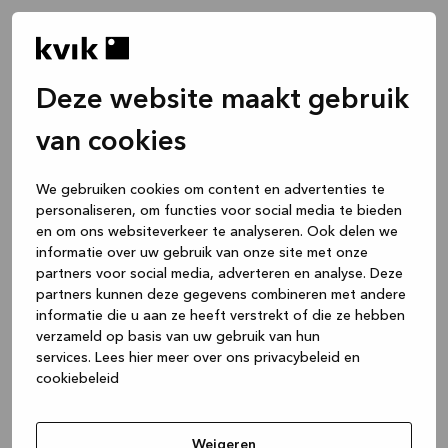
Deze website maakt gebruik
van cookies
We gebruiken cookies om content en advertenties te
personaliseren, om functies voor social media te bieden
en om ons websiteverkeer te analyseren. Ook delen we
informatie over uw gebruik van onze site met onze
partners voor social media, adverteren en analyse. Deze
partners kunnen deze gegevens combineren met andere
informatie die u aan ze heeft verstrekt of die ze hebben
verzameld op basis van uw gebruik van hun
services.
Lees hier meer over ons privacybeleid en
cookiebeleid
Application error: a client-side exception has occurred
while
loading
www.kvik.nl
(see the browser console for more
Weigeren