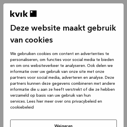
Deze website maakt gebruik
van cookies
We gebruiken cookies om content en advertenties te
personaliseren, om functies voor social media te bieden
en om ons websiteverkeer te analyseren. Ook delen we
informatie over uw gebruik van onze site met onze
partners voor social media, adverteren en analyse. Deze
partners kunnen deze gegevens combineren met andere
informatie die u aan ze heeft verstrekt of die ze hebben
verzameld op basis van uw gebruik van hun
services.
Lees hier meer over ons privacybeleid en
cookiebeleid
Application error: a client-side exception has occurred
while
loading
www.kvik.nl
(see the browser console for more
Weigeren