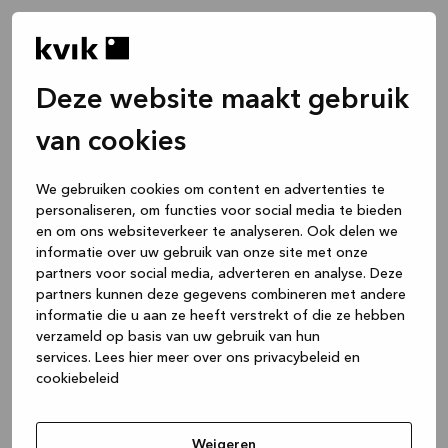
Deze website maakt gebruik
van cookies
We gebruiken cookies om content en advertenties te
personaliseren, om functies voor social media te bieden
en om ons websiteverkeer te analyseren. Ook delen we
informatie over uw gebruik van onze site met onze
partners voor social media, adverteren en analyse. Deze
partners kunnen deze gegevens combineren met andere
informatie die u aan ze heeft verstrekt of die ze hebben
verzameld op basis van uw gebruik van hun
services.
Lees hier meer over ons privacybeleid en
cookiebeleid
Application error: a client-side exception has occurred
while
loading
www.kvik.nl
(see the browser console for more
Weigeren