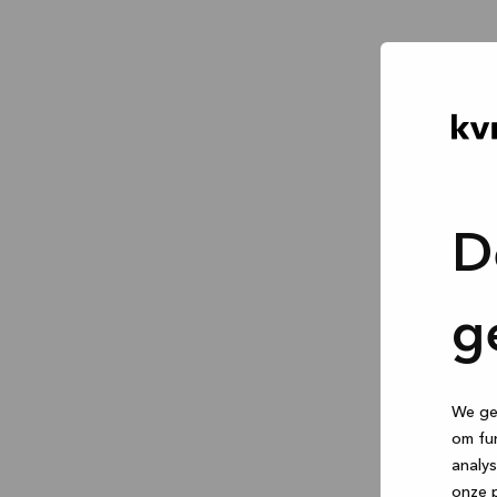
D
g
We geb
om fun
analys
onze p