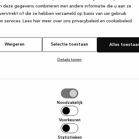
n deze gegevens combineren met andere informatie die u aan ze
verstrekt of die ze hebben verzameld op basis van uw gebruik
e exception has occurred
while loading
www.kvik.nl
(see the browser
n services.
Lees hier meer over ons privacybeleid en cookiebeleid
Weigeren
Selectie toestaan
Alles toestaa
Details tonen
tie
aan
Noodzakelijk
Voorkeuren
Statistieken