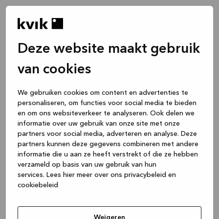
Deze website maakt gebruik
van cookies
We gebruiken cookies om content en advertenties te
personaliseren, om functies voor social media te bieden
en om ons websiteverkeer te analyseren. Ook delen we
informatie over uw gebruik van onze site met onze
partners voor social media, adverteren en analyse. Deze
partners kunnen deze gegevens combineren met andere
informatie die u aan ze heeft verstrekt of die ze hebben
verzameld op basis van uw gebruik van hun
services.
Lees hier meer over ons privacybeleid en
cookiebeleid
Application error: a client-side exception has occurred
while
loading
www.kvik.nl
(see the browser console for more
Weigeren