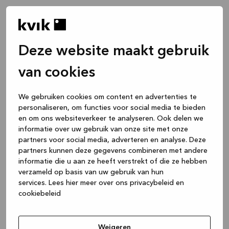
Deze website maakt gebruik
van cookies
We gebruiken cookies om content en advertenties te
personaliseren, om functies voor social media te bieden
en om ons websiteverkeer te analyseren. Ook delen we
informatie over uw gebruik van onze site met onze
partners voor social media, adverteren en analyse. Deze
partners kunnen deze gegevens combineren met andere
informatie die u aan ze heeft verstrekt of die ze hebben
verzameld op basis van uw gebruik van hun
services.
Lees hier meer over ons privacybeleid en
cookiebeleid
Application error: a client-side exception has occurred
while
loading
www.kvik.nl
(see the browser console for more
Weigeren