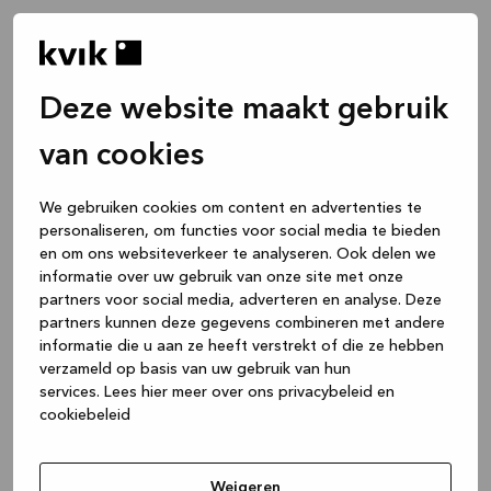
Deze website maakt gebruik
van cookies
We gebruiken cookies om content en advertenties te
personaliseren, om functies voor social media te bieden
en om ons websiteverkeer te analyseren. Ook delen we
informatie over uw gebruik van onze site met onze
partners voor social media, adverteren en analyse. Deze
partners kunnen deze gegevens combineren met andere
informatie die u aan ze heeft verstrekt of die ze hebben
verzameld op basis van uw gebruik van hun
services.
Lees hier meer over ons privacybeleid en
cookiebeleid
Application error: a client-side exception has occurred
while
loading
www.kvik.nl
(see the browser console for more
Weigeren