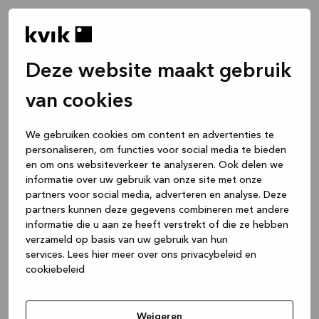
Deze website maakt gebruik
van cookies
We gebruiken cookies om content en advertenties te
personaliseren, om functies voor social media te bieden
en om ons websiteverkeer te analyseren. Ook delen we
informatie over uw gebruik van onze site met onze
partners voor social media, adverteren en analyse. Deze
partners kunnen deze gegevens combineren met andere
informatie die u aan ze heeft verstrekt of die ze hebben
verzameld op basis van uw gebruik van hun
services.
Lees hier meer over ons privacybeleid en
cookiebeleid
Application error: a client-side exception has occurred
while
loading
www.kvik.nl
(see the browser console for more
Weigeren