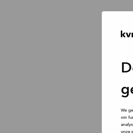
D
g
We geb
om fun
analys
onze p