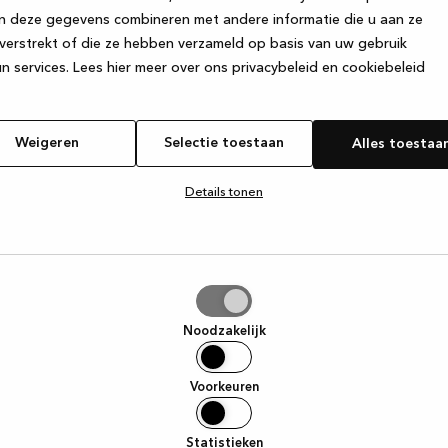
n deze gegevens combineren met andere informatie die u aan ze
verstrekt of die ze hebben verzameld op basis van uw gebruik
e exception has occurred
while loading
www.kvik.nl
(see the browser
n services.
Lees hier meer over ons privacybeleid en cookiebeleid
Weigeren
Selectie toestaan
Alles toestaa
Details tonen
tie
aan
Noodzakelijk
Voorkeuren
Statistieken