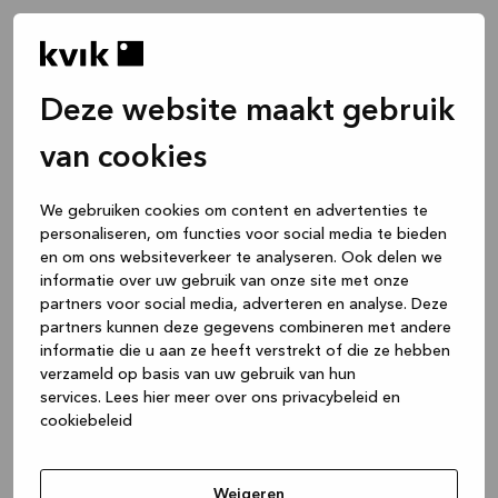
Deze website maakt gebruik
van cookies
We gebruiken cookies om content en advertenties te
personaliseren, om functies voor social media te bieden
en om ons websiteverkeer te analyseren. Ook delen we
informatie over uw gebruik van onze site met onze
partners voor social media, adverteren en analyse. Deze
partners kunnen deze gegevens combineren met andere
informatie die u aan ze heeft verstrekt of die ze hebben
verzameld op basis van uw gebruik van hun
services.
Lees hier meer over ons privacybeleid en
cookiebeleid
Application error: a client-side exception has occurred
while
loading
www.kvik.nl
(see the browser console for more
Weigeren