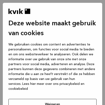
Deze website maakt gebruik
van cookies
We gebruiken cookies om content en advertenties te
personaliseren, om functies voor social media te bieden
en om ons websiteverkeer te analyseren. Ook delen we
informatie over uw gebruik van onze site met onze
partners voor social media, adverteren en analyse. Deze
partners kunnen deze gegevens combineren met andere
informatie die u aan ze heeft verstrekt of die ze hebben
verzameld op basis van uw gebruik van hun
services.
Lees hier meer over ons privacybeleid en
cookiebeleid
Application error: a client-side exception has occurred
while
loading
www.kvik.nl
(see the browser console for more
Weigeren