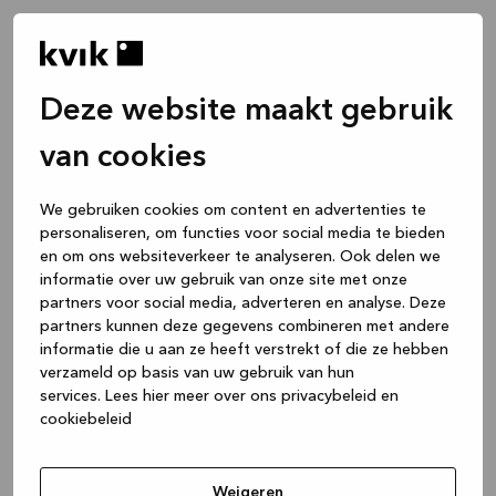
Deze website maakt gebruik
van cookies
We gebruiken cookies om content en advertenties te
personaliseren, om functies voor social media te bieden
en om ons websiteverkeer te analyseren. Ook delen we
informatie over uw gebruik van onze site met onze
partners voor social media, adverteren en analyse. Deze
partners kunnen deze gegevens combineren met andere
informatie die u aan ze heeft verstrekt of die ze hebben
verzameld op basis van uw gebruik van hun
services.
Lees hier meer over ons privacybeleid en
cookiebeleid
Application error: a client-side exception has occurred
while
loading
www.kvik.nl
(see the browser console for more
Weigeren