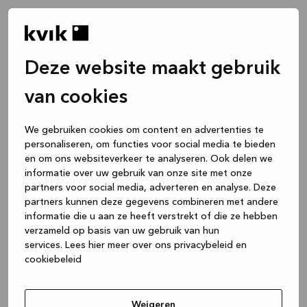
Deze website maakt gebruik
van cookies
We gebruiken cookies om content en advertenties te
personaliseren, om functies voor social media te bieden
en om ons websiteverkeer te analyseren. Ook delen we
informatie over uw gebruik van onze site met onze
partners voor social media, adverteren en analyse. Deze
partners kunnen deze gegevens combineren met andere
informatie die u aan ze heeft verstrekt of die ze hebben
verzameld op basis van uw gebruik van hun
services.
Lees hier meer over ons privacybeleid en
cookiebeleid
Application error: a client-side exception has occurred
while
loading
www.kvik.nl
(see the browser console for more
Weigeren