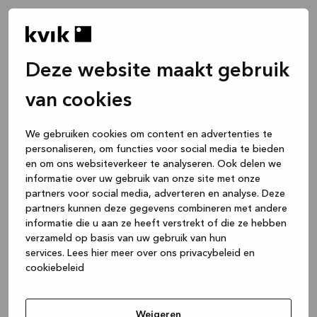
Deze website maakt gebruik
van cookies
We gebruiken cookies om content en advertenties te
personaliseren, om functies voor social media te bieden
en om ons websiteverkeer te analyseren. Ook delen we
informatie over uw gebruik van onze site met onze
partners voor social media, adverteren en analyse. Deze
partners kunnen deze gegevens combineren met andere
informatie die u aan ze heeft verstrekt of die ze hebben
verzameld op basis van uw gebruik van hun
services.
Lees hier meer over ons privacybeleid en
cookiebeleid
Application error: a client-side exception has occurred
while
loading
www.kvik.nl
(see the browser console for more
Weigeren