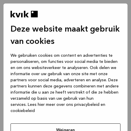
Deze website maakt gebruik
van cookies
We gebruiken cookies om content en advertenties te
personaliseren, om functies voor social media te bieden
en om ons websiteverkeer te analyseren. Ook delen we
informatie over uw gebruik van onze site met onze
partners voor social media, adverteren en analyse. Deze
partners kunnen deze gegevens combineren met andere
informatie die u aan ze heeft verstrekt of die ze hebben
verzameld op basis van uw gebruik van hun
services.
Lees hier meer over ons privacybeleid en
cookiebeleid
Application error: a client-side exception has occurred
while
loading
www.kvik.nl
(see the browser console for more
Weigeren