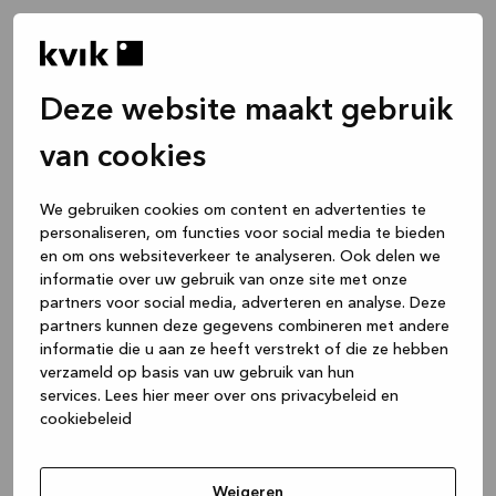
Deze website maakt gebruik
van cookies
We gebruiken cookies om content en advertenties te
personaliseren, om functies voor social media te bieden
en om ons websiteverkeer te analyseren. Ook delen we
informatie over uw gebruik van onze site met onze
partners voor social media, adverteren en analyse. Deze
partners kunnen deze gegevens combineren met andere
informatie die u aan ze heeft verstrekt of die ze hebben
verzameld op basis van uw gebruik van hun
services.
Lees hier meer over ons privacybeleid en
cookiebeleid
Application error: a client-side exception has occurred
while
loading
www.kvik.nl
(see the browser console for more
Weigeren