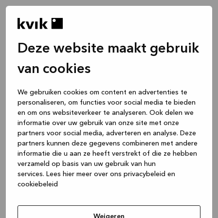
Deze website maakt gebruik
van cookies
We gebruiken cookies om content en advertenties te
personaliseren, om functies voor social media te bieden
en om ons websiteverkeer te analyseren. Ook delen we
informatie over uw gebruik van onze site met onze
partners voor social media, adverteren en analyse. Deze
partners kunnen deze gegevens combineren met andere
informatie die u aan ze heeft verstrekt of die ze hebben
verzameld op basis van uw gebruik van hun
services.
Lees hier meer over ons privacybeleid en
cookiebeleid
Application error: a client-side exception has occurred
while
loading
www.kvik.nl
(see the browser console for more
Weigeren