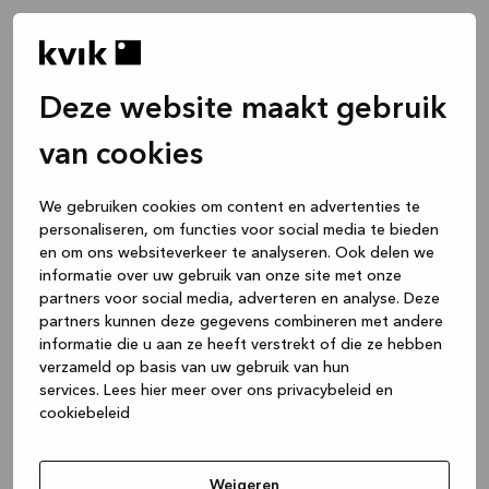
Deze website maakt gebruik
van cookies
We gebruiken cookies om content en advertenties te
personaliseren, om functies voor social media te bieden
en om ons websiteverkeer te analyseren. Ook delen we
informatie over uw gebruik van onze site met onze
partners voor social media, adverteren en analyse. Deze
partners kunnen deze gegevens combineren met andere
informatie die u aan ze heeft verstrekt of die ze hebben
verzameld op basis van uw gebruik van hun
services.
Lees hier meer over ons privacybeleid en
cookiebeleid
Application error: a client-side exception has occurred
while
loading
www.kvik.nl
(see the browser console for more
Weigeren