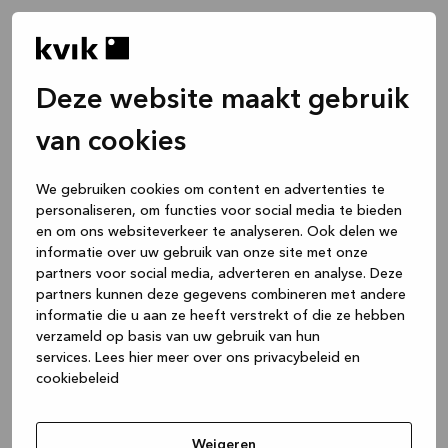
Deze website maakt gebruik
van cookies
We gebruiken cookies om content en advertenties te
personaliseren, om functies voor social media te bieden
en om ons websiteverkeer te analyseren. Ook delen we
informatie over uw gebruik van onze site met onze
partners voor social media, adverteren en analyse. Deze
partners kunnen deze gegevens combineren met andere
informatie die u aan ze heeft verstrekt of die ze hebben
verzameld op basis van uw gebruik van hun
services.
Lees hier meer over ons privacybeleid en
cookiebeleid
Application error: a client-side exception has occurred
while
loading
www.kvik.nl
(see the browser console for more
Weigeren